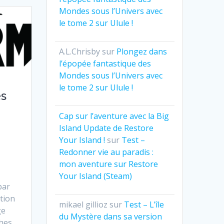
Mondes sous l’Univers avec
le tome 2 sur Ulule !
A.L.Chrisby
sur
Plongez dans
l’épopée fantastique des
Mondes sous l’Univers avec
le tome 2 sur Ulule !
es
Cap sur l’aventure avec la Big
Island Update de Restore
Your Island !
sur
Test –
Redonner vie au paradis :
mon aventure sur Restore
Your Island (Steam)
par
ction
mikael gillioz
sur
Test – L’île
ge
du Mystère dans sa version
hes