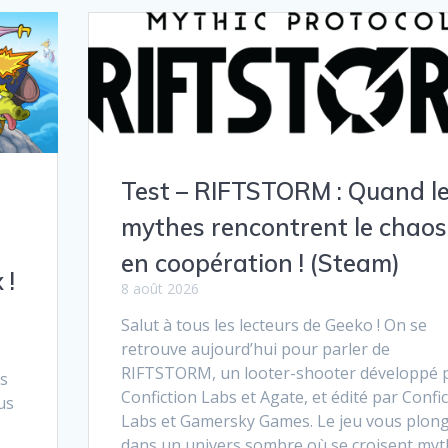
Test – RIFTSTORM : Quand l
mythes rencontrent le chaos
en coopération ! (Steam)
 !
8 août 2026
Salut à tous les lecteurs de Geeko ! On se
retrouve aujourd’hui pour parler de
RIFTSTORM, un looter-shooter développé 
os
Confiction Labs et Agate, et édité par Confi
us
Labs et Gamersky Games. Le jeu vous plon
dans un univers sombre où se croisent myt