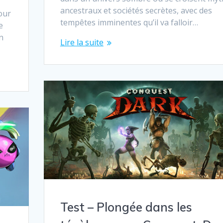
ancestraux et sociétés secrètes, avec des
our
tempêtes imminentes qu’il va falloir…
e
n
Lire la suite
Test – Plongée dans les