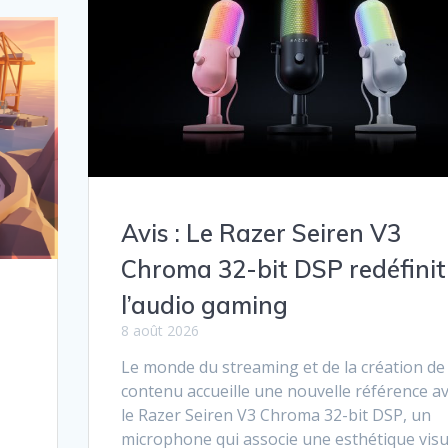
Avis : Le Razer Seiren V3
Chroma 32-bit DSP redéfinit
l’audio gaming
8 août 2026
Le monde du streaming et de la création de
contenu accueille une nouvelle référence a
le Razer Seiren V3 Chroma 32-bit DSP, un
microphone qui associe une esthétique visu