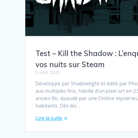
Test – Kill the Shadow : L’en
vos nuits sur Steam
9 août 2026
Développé par Shadowlight et édité par Pho
aux multiples fins, habillé d’un pixel art en
ancien flic, épaudé par une Ombre mystérieus
habitants. Dès les…
Lire la suite