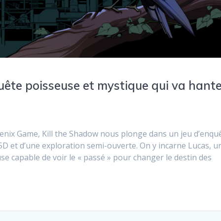
quête poisseuse et mystique qui va hant
enix Game, Kill the Shadow nous plonge dans un jeu d’enqu
 2.5D et d’une exploration semi-ouverte. On y incarne Lucas, u
e capable de voir le « passé » pour changer le destin des