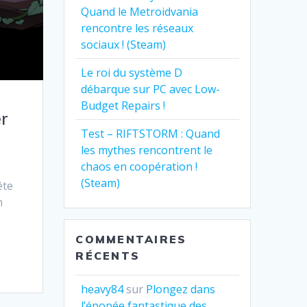
Quand le Metroidvania
rencontre les réseaux
sociaux ! (Steam)
Le roi du système D
débarque sur PC avec Low-
Budget Repairs !
er
Test – RIFTSTORM : Quand
les mythes rencontrent le
chaos en coopération !
(Steam)
ête
n
COMMENTAIRES
RÉCENTS
heavy84
sur
Plongez dans
l’épopée fantastique des