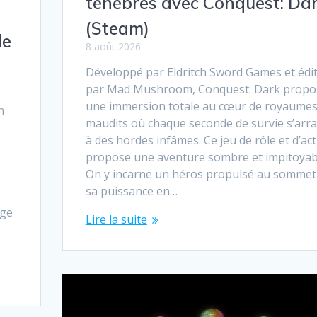
ténèbres avec Conquest: Da
(Steam)
le
8 août 2026
Développé par Eldritch Sword Games et édi
par Mad Mushroom, Conquest: Dark propo
une immersion totale au cœur de royaume
n
maudits où chaque seconde de survie s’arr
à des hordes infâmes. Ce jeu de rôle et d’ac
propose une aventure sombre et impitoyab
On y incarne un héros propulsé au sommet
.
sa puissance en…
nge
Lire la suite