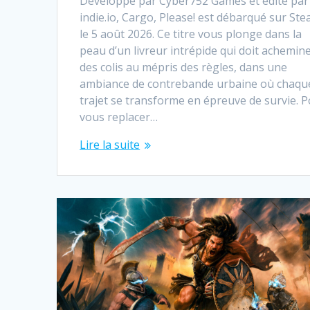
Développé par Cyber752 Games et édité par
indie.io, Cargo, Please! est débarqué sur St
le 5 août 2026. Ce titre vous plonge dans la
peau d’un livreur intrépide qui doit achemin
des colis au mépris des règles, dans une
ambiance de contrebande urbaine où chaqu
trajet se transforme en épreuve de survie. 
vous replacer…
Lire la suite