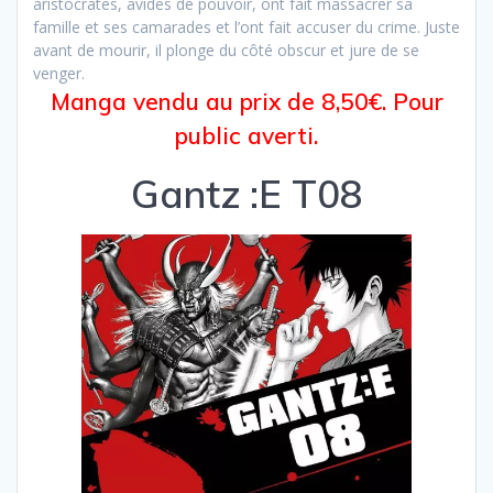
aristocrates, avides de pouvoir, ont fait massacrer sa
famille et ses camarades et l’ont fait accuser du crime. Juste
avant de mourir, il plonge du côté obscur et jure de se
venger.
Manga vendu au prix de 8,50€. Pour
public averti.
Gantz :E T08