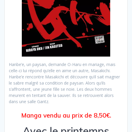
Hanbe’e, un paysan, demande O-Haru en mariage, mais
celle-ci lui répond qu’elle en aime un autre, Masakichi.
Hanbe’e rencontre Masakichi et découvre qu’il sait magner
le sabre malgré sa condition de paysan. Alors qu’ils
s’affrontent, une jeune fille se noie. Les deux hommes
meurent en tentant de la sauver. Ils se retrouvent alors
dans une salle Gantz.
Manga vendu au prix de 8,50€.
Avec le printemps