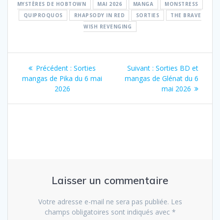
MYSTÈRES DE HOBTOWN
MAI 2026
MANGA
MONSTRESS
QUIPROQUOS
RHAPSODY IN RED
SORTIES
THE BRAVE
WISH REVENGING
Navigation
Article
Article
Précédent :
Sorties
Suivant :
Sorties BD et
de
précédent
suivant
mangas de Pika du 6 mai
mangas de Glénat du 6
:
:
2026
mai 2026
l’article
Laisser un commentaire
Votre adresse e-mail ne sera pas publiée.
Les
champs obligatoires sont indiqués avec
*