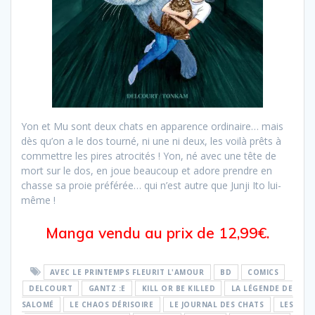
Yon et Mu sont deux chats en apparence ordinaire… mais
dès qu’on a le dos tourné, ni une ni deux, les voilà prêts à
commettre les pires atrocités ! Yon, né avec une tête de
mort sur le dos, en joue beaucoup et adore prendre en
chasse sa proie préférée… qui n’est autre que Junji Ito lui-
même !
Manga vendu au prix de 12,99€.
AVEC LE PRINTEMPS FLEURIT L'AMOUR
BD
COMICS
DELCOURT
GANTZ :E
KILL OR BE KILLED
LA LÉGENDE DE
SALOMÉ
LE CHAOS DÉRISOIRE
LE JOURNAL DES CHATS
LES