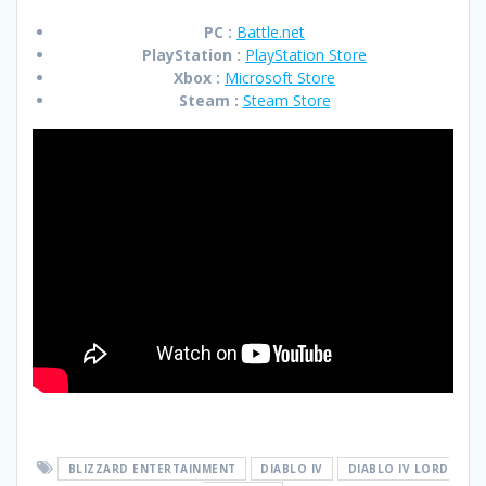
PC :
Battle.net
PlayStation :
PlayStation Store
Xbox :
Microsoft Store
Steam :
Steam Store
BLIZZARD ENTERTAINMENT
DIABLO IV
DIABLO IV LORD