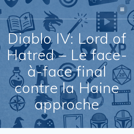
Passer
au
contenu
Diablo IV: Lord of
Hatred – Le face-
à-face final
contre la Haine
approche