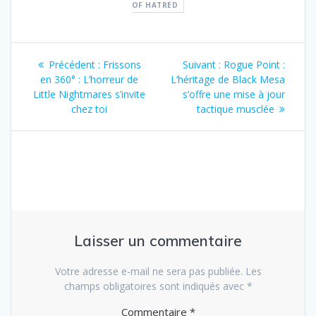
OF HATRED
Navigation
Article
Article
Précédent :
Frissons
Suivant :
Rogue Point :
de
précédent
suivant
en 360° : L’horreur de
L’héritage de Black Mesa
:
:
Little Nightmares s’invite
s’offre une mise à jour
l’article
chez toi
tactique musclée
Laisser un commentaire
Votre adresse e-mail ne sera pas publiée.
Les
champs obligatoires sont indiqués avec
*
Commentaire
*