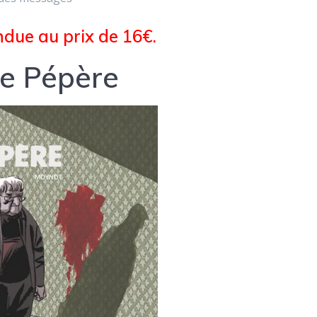
due au prix de 16€.
e Pépère