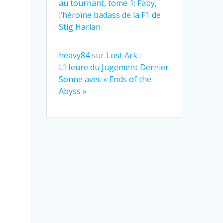
au tournant, tome 1: Faby,
l’héroïne badass de la F1 de
Stig Harlan
heavy84
sur
Lost Ark :
L’Heure du Jugement Dernier
Sonne avec « Ends of the
Abyss »
e