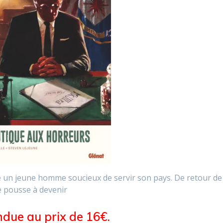
été un jeune homme soucieux de servir son pays. De retour de
le pousse à devenir
due au prix de 16€.