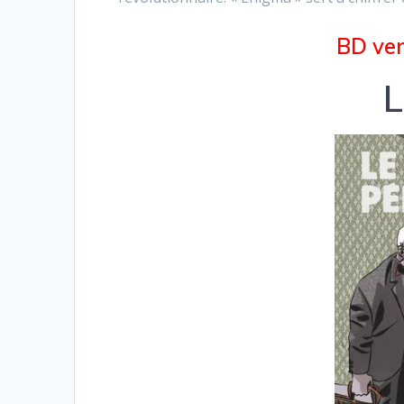
BD ven
L