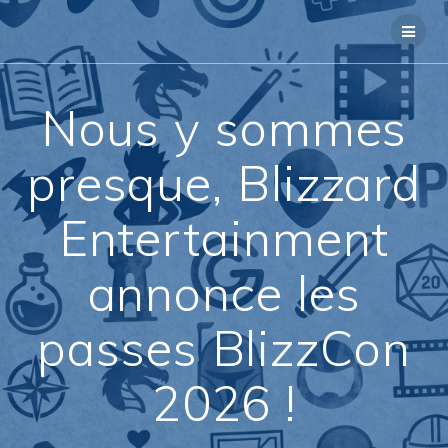
Passer
au
contenu
Nous y sommes
presque, Blizzard
Entertainment
annonce les
passes BlizzCon
2026 !