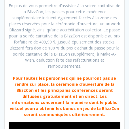
En plus de vous permettre d’assister à la soirée caritative de
la BlizzCon, les passes pour cette expérience
supplémentaire incluent également l’accès à la zone des
places réservées pour la cérémonie d’ouverture, un artwork
Blizzard signé, ainsi qu’une accréditation collector. Le passe
pour la soirée caritative de la BlizzCon est disponible au prix
forfaitaire de 499,99 $, jusqu’à épuisement des stocks.
Blizzard fera don de 100 % du prix d’achat du passe pour la
soirée caritative de la BlizzCon (supplément) à Make-A-
Wish, déduction faite des refacturations et
remboursements.
Pour toutes les personnes qui ne pourront pas se
rendre sur place, la cérémonie d’ouverture de la
BlizzCon et les principales conférences seront
diffusées gratuitement et en direct. Les
informations concernant la manière dont le public
virtuel pourra obtenir les bonus en jeu de la BlizzCon
seront communiquées ultérieurement.