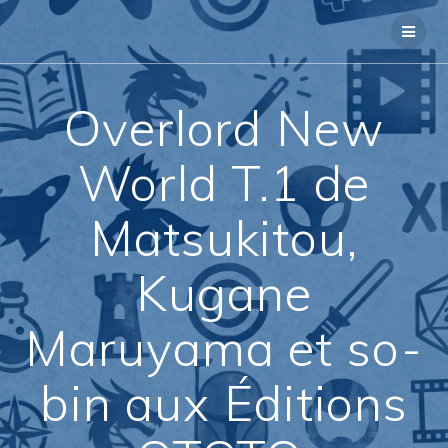
Passer
au
contenu
Overlord New
World T.1 de
Matsukitou,
Kugane
Maruyama et so-
bin aux Éditions