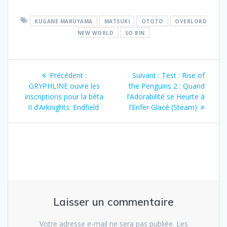
KUGANE MARUYAMA
MATSUKI
OTOTO
OVERLORD
NEW WORLD
SO BIN
Navigation
Article
Article
Précédent :
Suivant :
Test : Rise of
de
précédent
suivant
GRYPHLINE ouvre les
the Penguins 2 : Quand
:
:
inscriptions pour la bêta
l’Adorabilité se Heurte à
l’article
II d’Arknights: Endfield
l’Enfer Glacé (Steam)
Laisser un commentaire
Votre adresse e-mail ne sera pas publiée.
Les