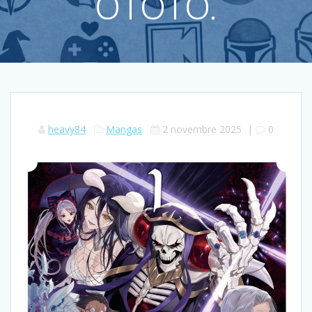
OTOTO.
heavy84
Mangas
2 novembre 2025
|
0