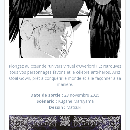
Plongez au cœur de l’univers virtuel d’Overlord ! Et retrouvez
tous vos personnages favoris et le célèbre anti-héros, Ainz
Ooal Gown, prêt à conquérir le monde et à le façonner à sa
manière.
Date de sortie :
28 novembre 2025
Scénario :
Kugane Maruyama
Dessin :
Matsuki