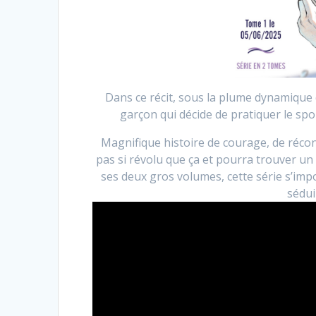
Dans ce récit, sous la plume dynamique
garçon qui décide de pratiquer le sport
Magnifique histoire de courage, de réconc
pas si révolu que ça et pourra trouver u
ses deux gros volumes, cette série s’im
sédui