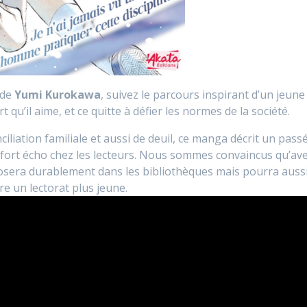
 de
Yumi Kurokawa
, suivez le parcours inspirant d’un jeune
 qu’il aime, et ce quitte à défier les normes de la société.
iliation familiale et aussi de deuil, ce manga décrit un pass
n fort écho chez les lecteurs. Nous sommes convaincus qu’av
posera durablement dans les bibliothèques mais pourra auss
re un lectorat plus jeune.