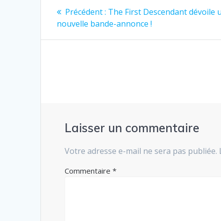
Navigation
Article
Précédent :
The First Descendant dévoile 
précédent
de
nouvelle bande-annonce !
:
l’article
Laisser un commentaire
Votre adresse e-mail ne sera pas publiée.
Commentaire
*