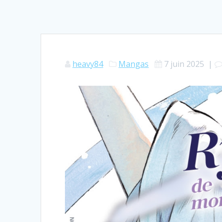
heavy84
Mangas
7 juin 2025
|