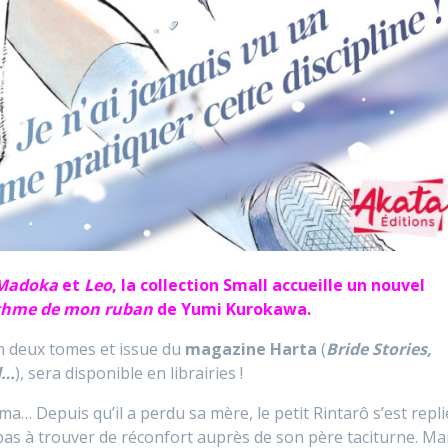
 Madoka
et
Leo
, la collection Small accueille un nouvel
thme de mon ruban
de Yumi Kurokawa.
en deux tomes et issue du
magazine Harta
(
Bride Stories,
d…
), sera disponible en librairies !
ma… Depuis qu’il a perdu sa mère, le petit Rintarô s’est repli
ve pas à trouver de réconfort auprès de son père taciturne. Ma