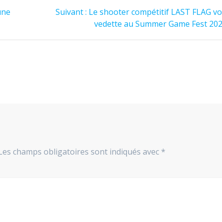
Article
une
Suivant :
Le shooter compétitif LAST FLAG vol
suivant
vedette au Summer Game Fest 202
:
Les champs obligatoires sont indiqués avec
*