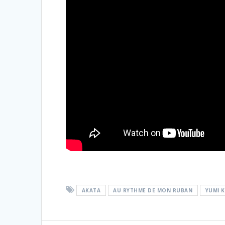
AKATA
AU RYTHME DE MON RUBAN
YUMI 