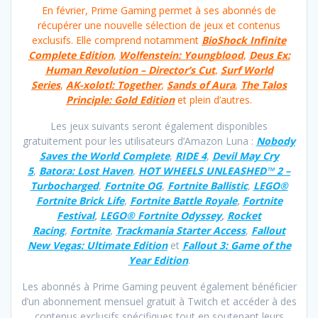
En février, Prime Gaming permet à ses abonnés de
récupérer une nouvelle sélection de jeux et contenus
exclusifs. Elle comprend notamment
BioShock Infinite
Complete Edition
,
Wolfenstein: Youngblood
,
Deus Ex:
Human Revolution – Director’s Cut
,
Surf World
Series
,
AK-xolotl: Together
,
Sands of Aura
,
The Talos
Principle: Gold Edition
et plein d’autres.
Les jeux suivants seront également disponibles
gratuitement pour les utilisateurs d’Amazon Luna :
Nobody
Saves the World Complete
,
RIDE 4
,
Devil May Cry
5
,
Batora: Lost Haven
,
HOT WHEELS UNLEASHED™ 2 –
Turbocharged
,
Fortnite OG
,
Fortnite Ballistic
,
LEGO®
Fortnite Brick Life
,
Fortnite Battle Royale
,
Fortnite
Festival
,
LEGO® Fortnite Odyssey
,
Rocket
Racing
,
Fortnite
,
Trackmania Starter Access
,
Fallout
New Vegas: Ultimate Edition
et
Fallout 3: Game of the
Year Edition
.
Les abonnés à Prime Gaming peuvent également bénéficier
d’un abonnement mensuel gratuit à Twitch et accéder à des
contenus exclusifs spécifiques tout en soutenant leurs