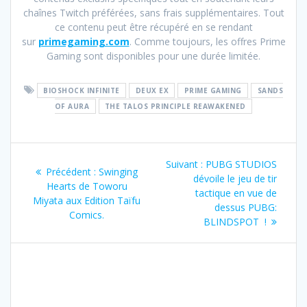
chaînes Twitch préférées, sans frais supplémentaires. Tout
ce contenu peut être récupéré en se rendant
sur
primegaming.com
. Comme toujours, les offres Prime
Gaming sont disponibles pour une durée limitée.
BIOSHOCK INFINITE
DEUX EX
PRIME GAMING
SANDS
OF AURA
THE TALOS PRINCIPLE REAWAKENED
Navigation
Article
Suivant :
PUBG STUDIOS
Article
Précédent :
Swinging
de
suivant
dévoile le jeu de tir
précédent
Hearts de Toworu
:
tactique en vue de
:
Miyata aux Edition Taïfu
l’article
dessus PUBG:
Comics.
BLINDSPOT !