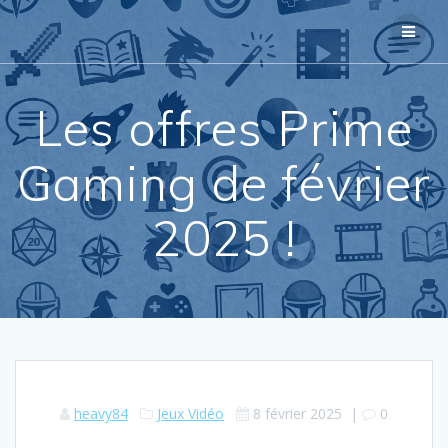
Passer
au
contenu
Les offres Prime
Gaming de février
2025 !
heavy84
Jeux Vidéo
8 février 2025
|
0