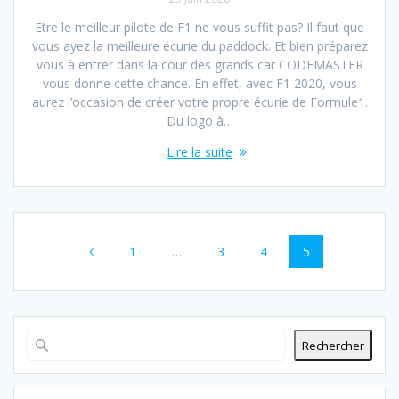
Etre le meilleur pilote de F1 ne vous suffit pas? Il faut que
vous ayez la meilleure écurie du paddock. Et bien préparez
vous à entrer dans la cour des grands car CODEMASTER
vous donne cette chance. En effet, avec F1 2020, vous
aurez l’occasion de créer votre propre écurie de Formule1.
Du logo à…
Lire la suite
Navigation
Page
Page
Page
Page
1
…
3
4
5
au
sein
des
Rechercher
articles