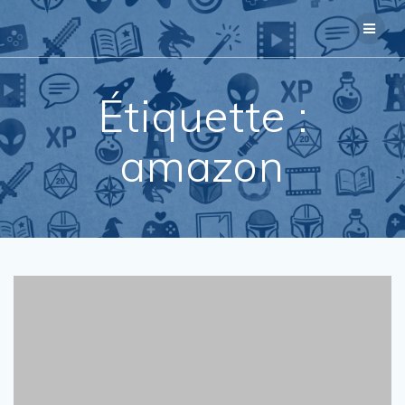
Passer
au
contenu
Étiquette :
amazon