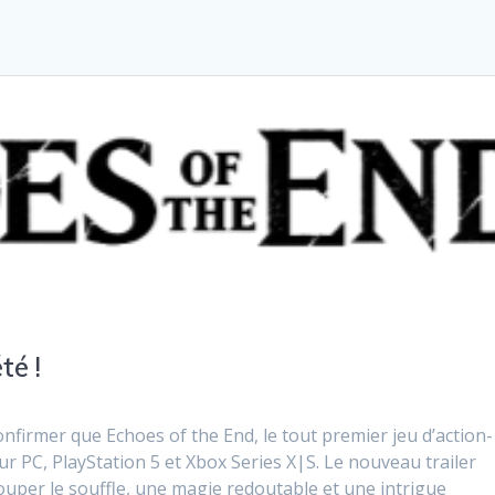
té !
nfirmer que Echoes of the End, le tout premier jeu d’action-
ur PC, PlayStation 5 et Xbox Series X|S. Le nouveau trailer
ouper le souffle, une magie redoutable et une intrigue