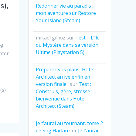
s),
Redonner vie au paradis :
mon aventure sur Restore
Your Island (Steam)
mikael gillioz
sur
Test – L’île
du Mystère dans sa version
té
Ultime (Playstation 5)
nter
Préparez vos plans, Hotel
Architect arrive enfin en
version finale !
sur
Test :
(s)
Construis, gère, stresse :
bienvenue dans Hotel
Architect (Steam)
Je t’aurai au tournant, tome 2
de Stig Harlan
sur
Je t’aurai