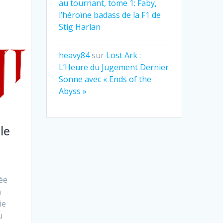
au tournant, tome 1: Faby,
l’héroïne badass de la F1 de
Stig Harlan
heavy84
sur
Lost Ark :
L’Heure du Jugement Dernier
Sonne avec « Ends of the
Abyss »
le
ée
n
ie
u