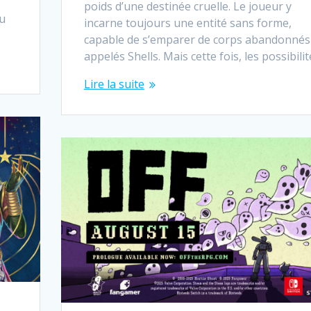
poids d’une destinée cruelle. Le joueur y
du
incarne toujours une entité sans forme,
capable de s’emparer de corps abandonnés
appelés Shells. Mais cette fois, les possibili
Lire la suite